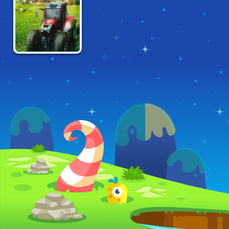
RACING
FARMER
SIMULATOR