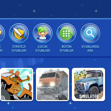
Z
STRATEJI
ÇOCUK
BÜTÜN
OYUNLARDA
RI
OYUNLARI
OYUNLARI
OYUNLAR
ARA
SCOOBY DOO:
RUSSIAN CAR
TAIGA TRUCKING
MONSTER TRUCK
DRIVER: ZIL-130