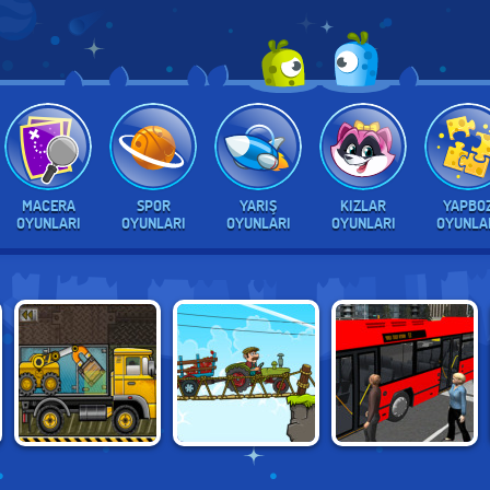
MACERA
SPOR
YARIŞ
KIZLAR
YAPBO
OYUNLARI
OYUNLARI
OYUNLARI
OYUNLARI
OYUNLA
TRUCK LOADER
TRACTOR
BUS SIMULATOR
MASTER
DELIVERY
2019