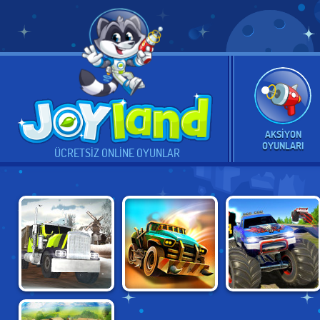
AKSIYON
OYUNLARI
ÜCRETSIZ ONLINE OYUNLAR
TRUCK DRIVER:
DEAD PARADISE:
ISLAND MONSTER
SNOWY ROADS
WASTELAND
OFFROAD