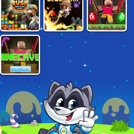
GOLD RUSH:
MINECRAFT
SPELUNKY
TREASURE HUNT
CAVES 2
MINECAVES