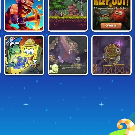
MINER DASH
MAGIRUNE
KEEP OUT!
SPONGEBOB:
ZOMBOTRON 2
ZOMBOTRON
ROCK COLLECTOR