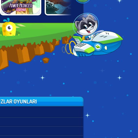
POWER
MERMAID SCENE
ALTERNATIVE
PRINCESS
MAKER
FASHION
IZLAR OYUNLARI