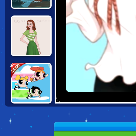
MERMAID SCENE
MAKER
1950S FASHION
SICAK!
POWERPUFF
YOURSELF!