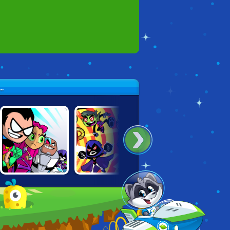
.
TEEN TITANS:
TEEN TITANS
TEEN TITANS:
SLASH OF
RESCUE
RUMBLE BEE
JUSTICE