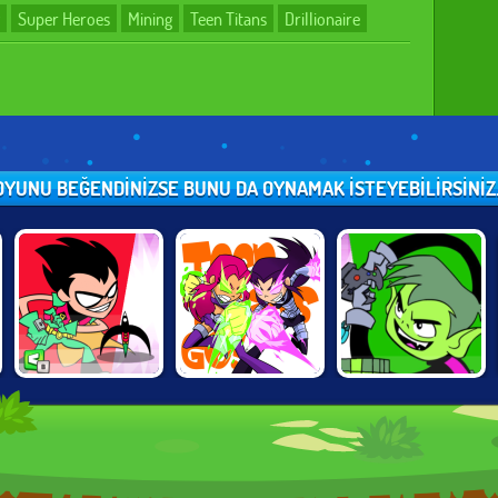
Super Heroes
Mining
Teen Titans
Drillionaire
OYUNU BEĞENDINIZSE BUNU DA OYNAMAK ISTEYEBILIRSINIZ..
TEEN TITANS
TEEN TITANS:
TEEN TITANS
JUMP JOUSTS
STELLAR
JUMP JOUSTS 2
SHOWDOWN