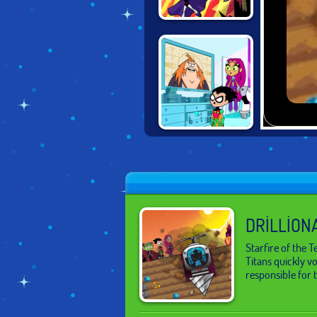
TEEN TITANS
RESCUE
TEEN TITANS IN
ZAPPING RUN
DRILLION
Starfire of the 
Titans quickly vo
responsible for 