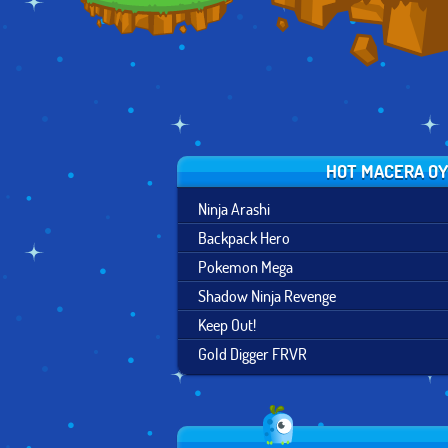
HOT MACERA OY
Ninja Arashi
Backpack Hero
Pokemon Mega
Shadow Ninja Revenge
Keep Out!
Gold Digger FRVR