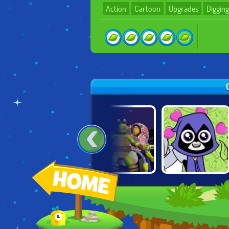
Action
Cartoon
Upgrades
Digging
BATMAN: STREET
TMNT:
TEEN TITANS:
FORCE
TURFLYTLE
TITANIC
QUEST 3D
HEARBREAK