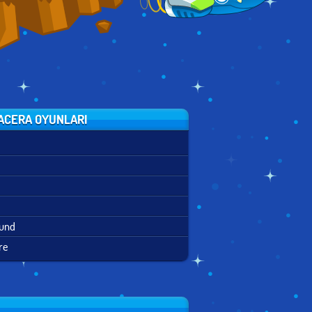
CERA OYUNLARI
ound
re