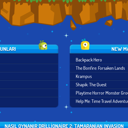
UNLARI
NEW MA
Backpack Hero
The Bonfire: Forsaken Lands
Krampus
Shapik: The Quest
Playtime Horror Monster Gr
Help Me: Time Travel Adventu
NASIL OYNANIR DRILLIONAIRE 2: TAMARANIAN INVASION