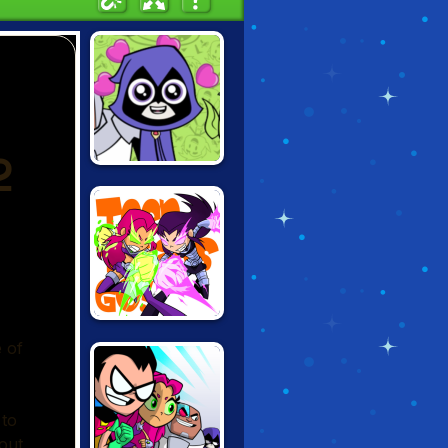
TEEN TITANS:
TITANIC
HEARBREAK
TEEN TITANS:
STELLAR
SHOWDOWN