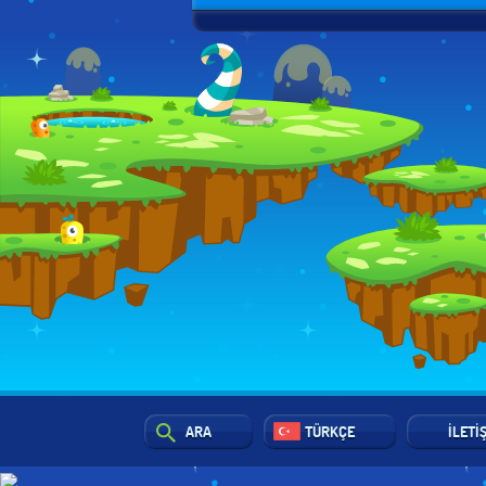
ARA
TÜRKÇE
İLETI