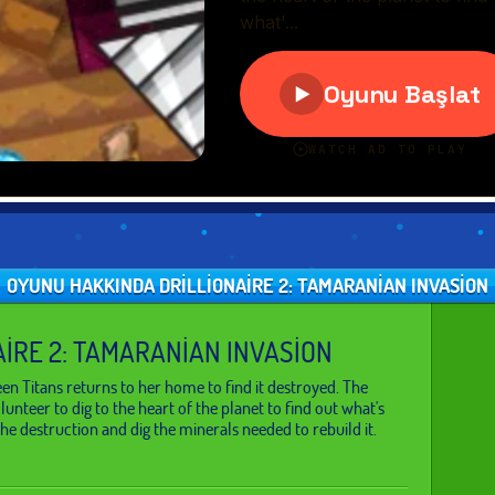
OYUNU HAKKINDA DRILLIONAIRE 2: TAMARANIAN INVASION
AIRE 2: TAMARANIAN INVASION
Teen Titans returns to her home to find it destroyed. The
lunteer to dig to the heart of the planet to find out what's
the destruction and dig the minerals needed to rebuild it.