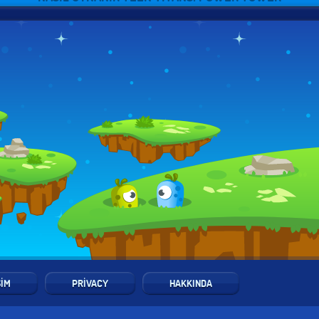
ŞIM
PRIVACY
HAKKINDA