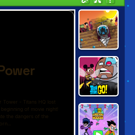
DRILLIONAIRE 2:
TAMARANIAN
INVASION
TEEN TITANS:
RUMBLE BEE