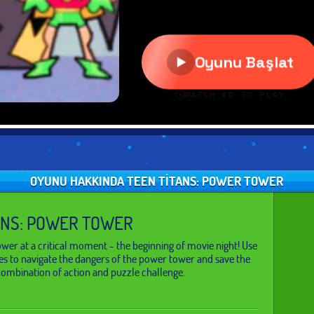
OYUNU HAKKINDA TEEN TITANS: POWER TOWER
ANS: POWER TOWER
ower at a critical moment - the beginning of movie night! Use
ies to navigate the dangers of the power tower and save the
combination of action and puzzle challenge.