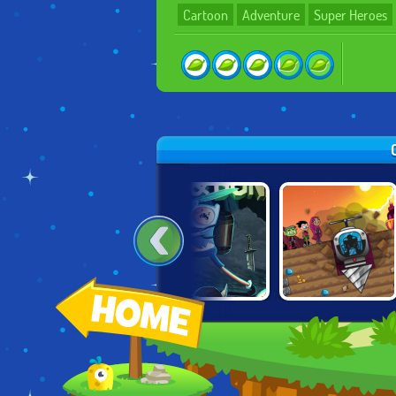
Cartoon
Adventure
Super Heroes
BATMAN: STREET
ADVENTURE
DRILLIONAIRE 2:
FORCE
TIME: FINN &
TAMARANIAN
BONES
INVASION