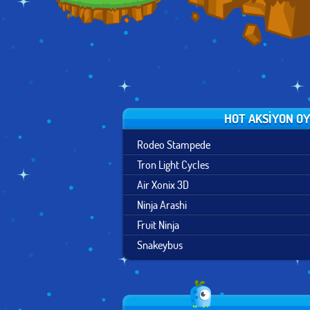
HOT AKSIYON O
Rodeo Stampede
Tron Light Cycles
Air Xonix 3D
Ninja Arashi
Fruit Ninja
Snakeybus