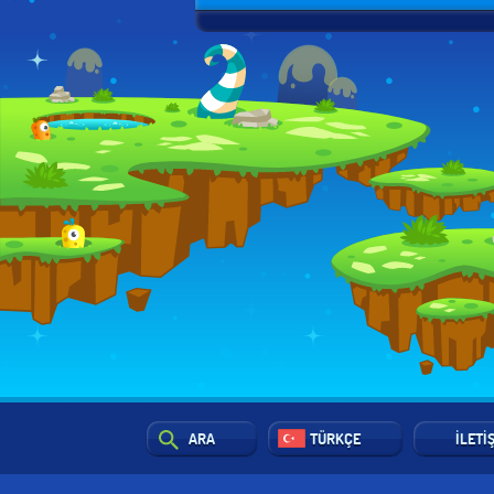
ARA
TÜRKÇE
İLETI