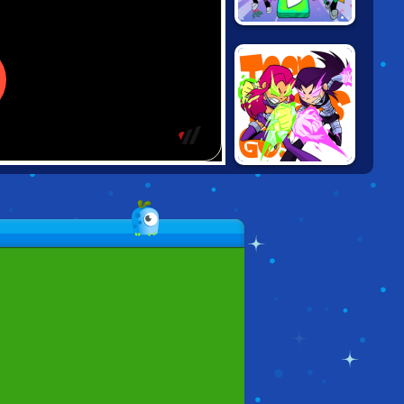
TEEN TITANS
SUPERHERO
MAKER
TEEN TITANS:
STELLAR
SHOWDOWN