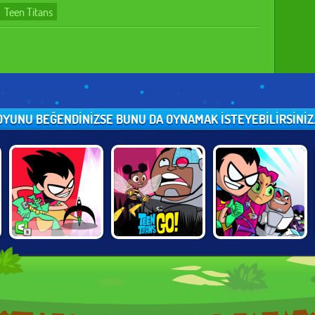
Teen Titans
OYUNU BEĞENDINIZSE BUNU DA OYNAMAK ISTEYEBILIRSINIZ..
TEEN TITANS
TEEN TITANS:
TEEN TITANS:
JUMP JOUSTS
RUMBLE BEE
SLASH OF
JUSTICE