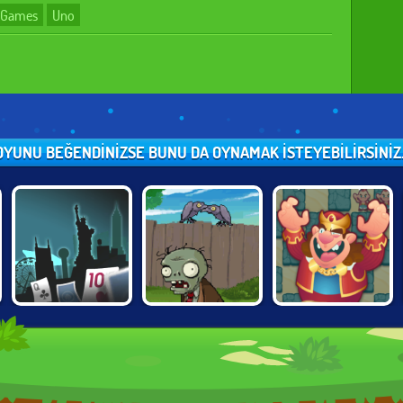
 Games
Uno
OYUNU BEĞENDINIZSE BUNU DA OYNAMAK ISTEYEBILIRSINIZ..
PLANTS VS
CHESS
POKER WORLD
ZOMBIES
CHALLENGES