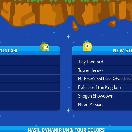
YUNLARI
NEW ST
Tiny Landlord
Tower Heroes
Mr Bean's Solitaire Adventure
Defense of the Kingdom
Shogun Showdown
Moon Mission
NASIL OYNANIR UNO: FOUR COLORS