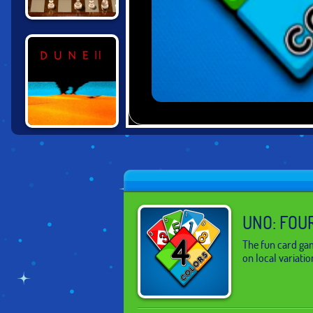
SPARK CHESS
DUNE 2
UNO: FOU
The fun card ga
on local variatio