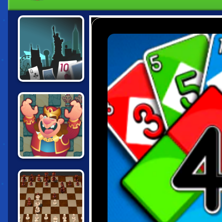
POKER WORLD
CHESS
CHALLENGES