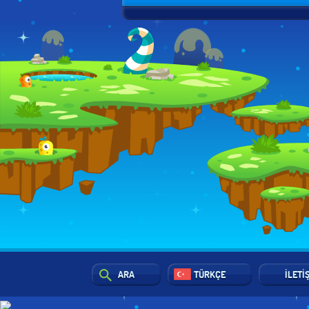
ARA
TÜRKÇE
İLETI