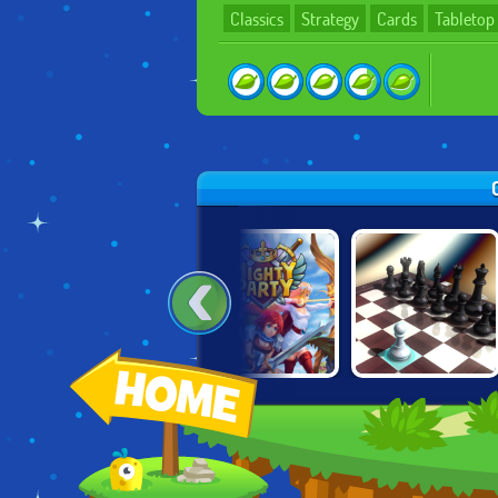
Classics
Strategy
Cards
Tabletop
BETTER THAN
A LONE MANOR
MIGHTY PARTY
CHESS