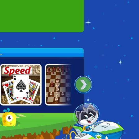
.
SPEED
SPARK CHESS
CARDS KEEPER