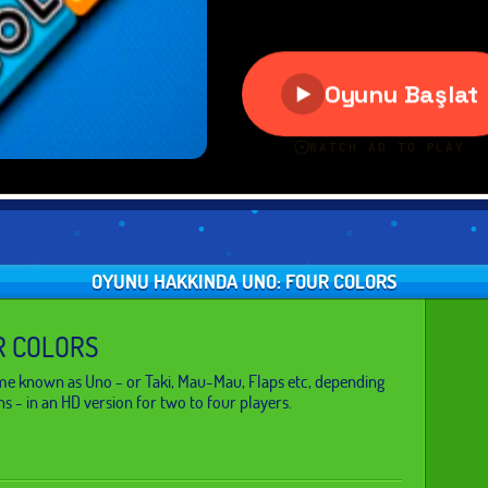
OYUNU HAKKINDA UNO: FOUR COLORS
R COLORS
me known as Uno - or Taki, Mau-Mau, Flaps etc, depending
ns - in an HD version for two to four players.