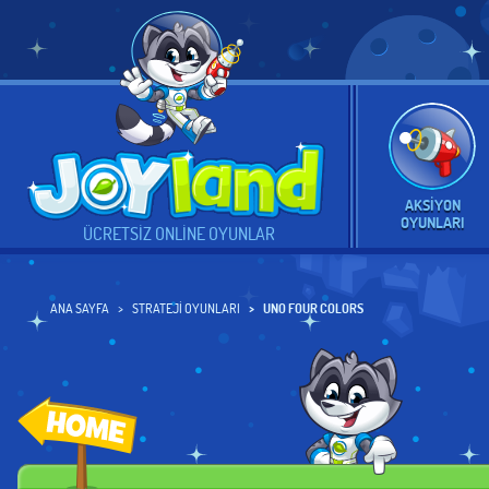
AKSIYON
OYUNLARI
ÜCRETSIZ ONLINE OYUNLAR
ANA SAYFA
STRATEJI OYUNLARI
UNO FOUR COLORS