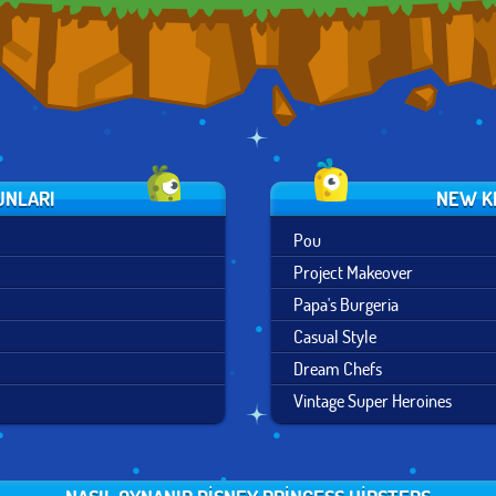
UNLARI
NEW K
Pou
Project Makeover
Papa's Burgeria
Casual Style
Dream Chefs
Vintage Super Heroines