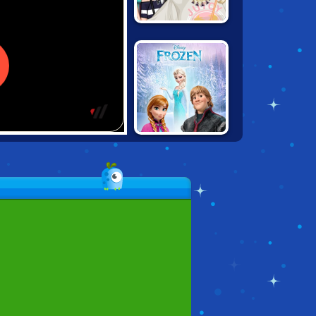
FROZEN
SISTERS: ISLAND
RESORT
FROZEN: DOUBLE
TROUBLE