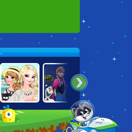
.
FROZEN
FROZEN: DOUBLE
FROZEN RUSH
SISTERS: ISLAND
TROUBLE
RESORT