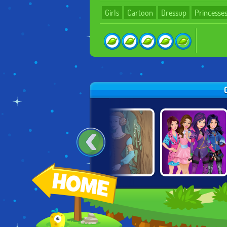
Girls
Cartoon
Dressup
Princesse
FROZEN: OLAF'S
SLEEPING
DESCENDANTS:
FREEZE FALL
BEAUTY
SMARTE
CREATOR
COUTURE