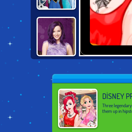
FROZEN RUSH
DESCENDANTS:
PARTY AT
AURADON PREP
DISNEY P
Three legendary 
them up in hipste