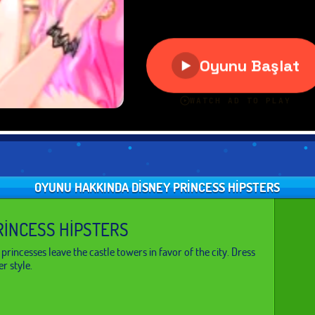
OYUNU HAKKINDA DISNEY PRINCESS HIPSTERS
RINCESS HIPSTERS
princesses leave the castle towers in favor of the city. Dress
r style.