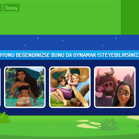
s
Disney
OYUNU BEĞENDINIZSE BUNU DA OYNAMAK ISTEYEBILIRSINIZ..
MOANA:
TANGLED:
MOANA:
POLYNESIAN
DOUBLE
KAKAMORA KAOS
PRINCESS
TROUBLE