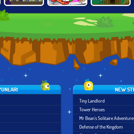
THE FINAL
NICK BLOCK
A CASTLE FOR
EARTH 2
PARTY
TROLLS
YUNLARI
NEW ST
Tiny Landlord
Tower Heroes
Mr Bean's Solitaire Adventure
Defense of the Kingdom