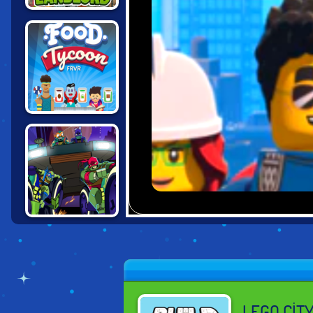
TINY LANDLORD
FOOD TYCOON
FRVR
NINJA TURTLES
IN ROAD RIOT
LEGO CIT