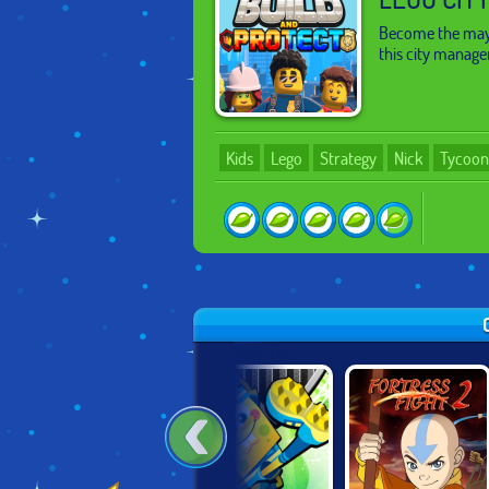
Become the mayor
this city manag
Kids
Lego
Strategy
Nick
Tycoon