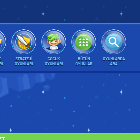
Z
STRATEJI
ÇOCUK
BÜTÜN
OYUNLARDA
RI
OYUNLARI
OYUNLARI
OYUNLAR
ARA
CT