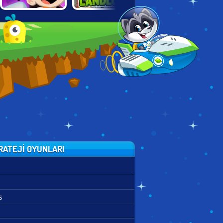
NICK BLOCK
SPONGEBOB'S
TINY LANDLORD
PARTY 3
NEXT BIG
ADVENTURE
RATEJI OYUNLARI
s