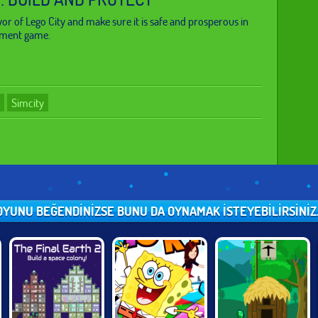
 of Lego City and make sure it is safe and prosperous in
ement game.
Simcity
OYUNU BEĞENDINIZSE BUNU DA OYNAMAK ISTEYEBILIRSINIZ..