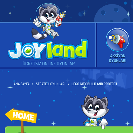
AKSIYON
OYUNLARI
ÜCRETSIZ ONLINE OYUNLAR
ANA SAYFA
STRATEJI OYUNLARI
LEGO CITY BUILD AND PROTECT