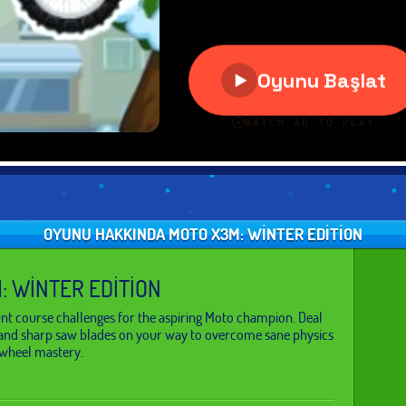
OYUNU HAKKINDA MOTO X3M: WINTER EDITION
: WINTER EDITION
nt course challenges for the aspiring Moto champion. Deal
e and sharp saw blades on your way to overcome sane physics
 wheel mastery.