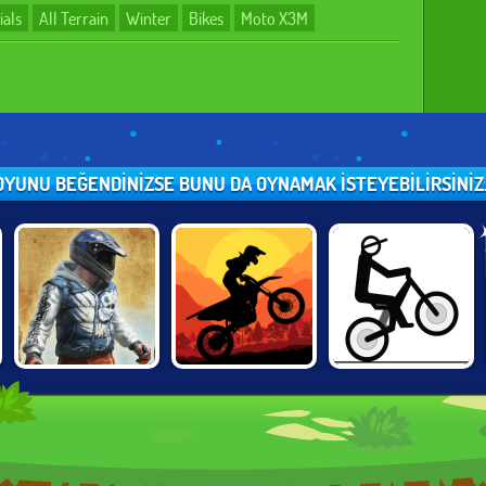
ials
All Terrain
Winter
Bikes
Moto X3M
OYUNU BEĞENDINIZSE BUNU DA OYNAMAK ISTEYEBILIRSINIZ..
BIKE TRIALS
SUNSET BIKE
FREE RIDER
JAPAN
RACER