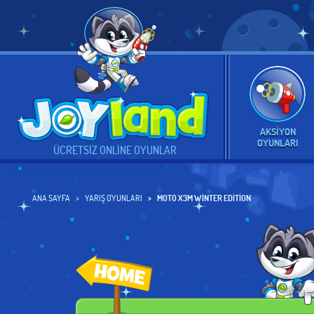
AKSIYON
OYUNLARI
ÜCRETSIZ ONLINE OYUNLAR
ANA SAYFA
YARIŞ OYUNLARI
MOTO X3M WINTER EDITION