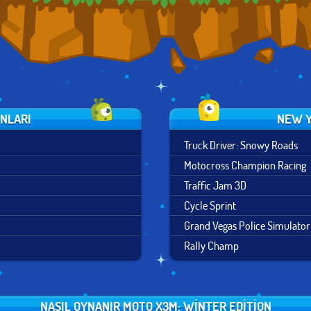
UNLARI
NEW Y
Truck Driver: Snowy Roads
Motocross Champion Racing
Traffic Jam 3D
Cycle Sprint
Grand Vegas Police Simulator
Rally Champ
NASIL OYNANIR MOTO X3M: WINTER EDITION