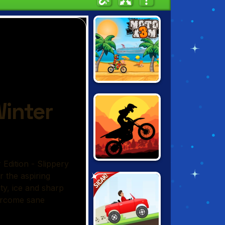
MOTO X3M
SUNSET BIKE
SICAK!
RACER