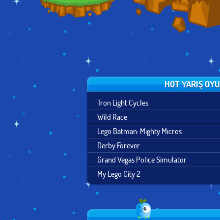
HOT YARIŞ OY
Tron Light Cycles
Wild Race
Lego Batman: Mighty Micros
Derby Forever
Grand Vegas Police Simulator
My Lego City 2