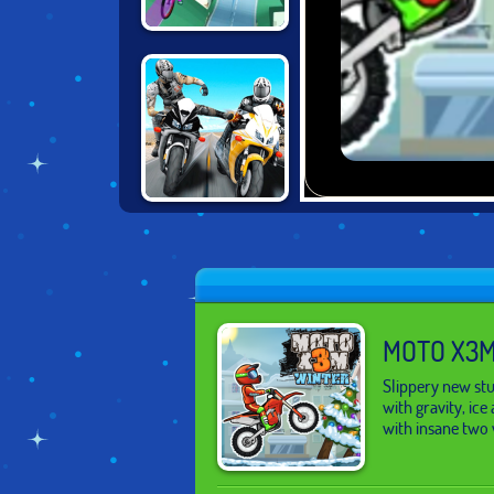
BIKES HILL
MOTO BIKE
ATTACK RACE
MASTER
MOTO X3M
Slippery new stu
with gravity, ic
with insane two