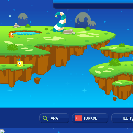
ARA
TÜRKÇE
İLETI