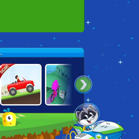
.
SICAK!
HILL CLIMB
MOTO ROAD
BIKES HILL
RACING DELUXE
RASH 3D