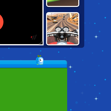
HILL CLIMB
RACING DELUXE
MOTO ROAD
RASH 3D