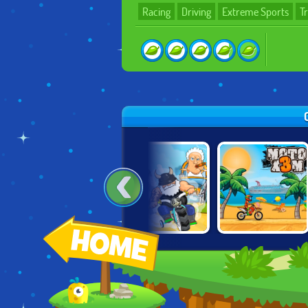
Racing
Driving
Extreme Sports
Tr
DIRT BIKE
MADMEN RACING
MOTO X3M
EXTREME
PARKOUR