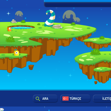
ARA
TÜRKÇE
İLETI