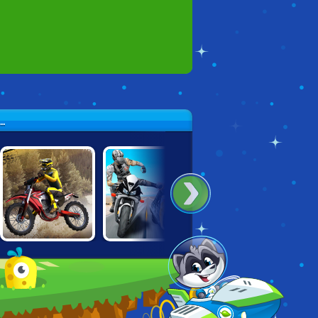
.
MOTOCROSS
MOTO BIKE
DRAG RACING
CHAMPION
ATTACK RACE
RIVALS
RACING
MASTER