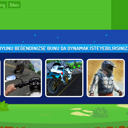
ing
Bikes
OYUNU BEĞENDINIZSE BUNU DA OYNAMAK ISTEYEBILIRSINIZ..
BIKE SIMULATOR
BIKE TRIALS
FURY BIKE RIDER
3D SUPERMOTO
JAPAN