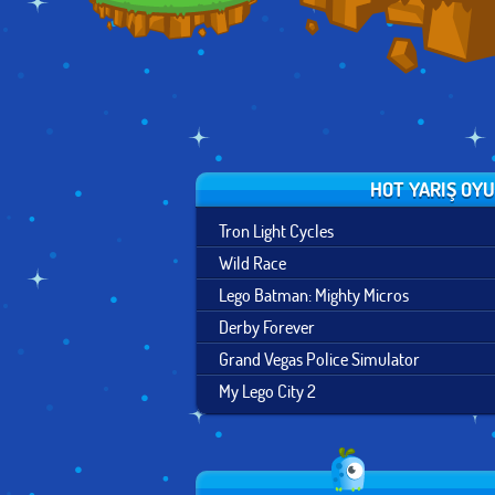
HOT YARIŞ OY
Tron Light Cycles
Wild Race
Lego Batman: Mighty Micros
Derby Forever
Grand Vegas Police Simulator
My Lego City 2