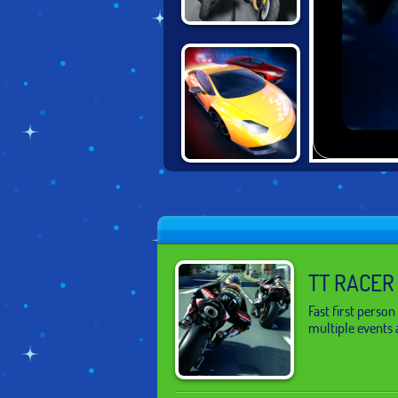
MOTO BIKE
ATTACK RACE
MASTER
STREET RACER
UNDERGROUND
TT RACER
Fast first person
multiple events 