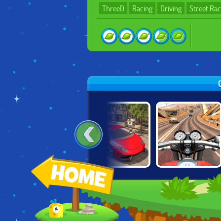
ThreeD
Racing
Driving
Street Rac
BIKE TRIALS
REAL CAR
MOTO ROAD
XTREME: FOREST
DRIVING DRIFT
RASH 3D