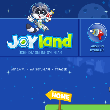
AKSIYON
OYUNLARI
ÜCRETSIZ ONLINE OYUNLAR
ANA SAYFA
YARIŞ OYUNLARI
TT RACER