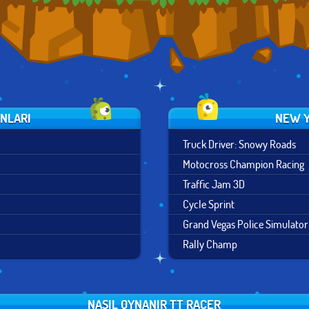
UNLARI
NEW Y
Truck Driver: Snowy Roads
Motocross Champion Racing
Traffic Jam 3D
Cycle Sprint
Grand Vegas Police Simulator
Rally Champ
NASIL OYNANIR TT RACER