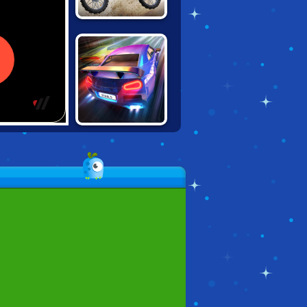
MOTOCROSS
CHAMPION
RACING
DRAG RACING
RIVALS