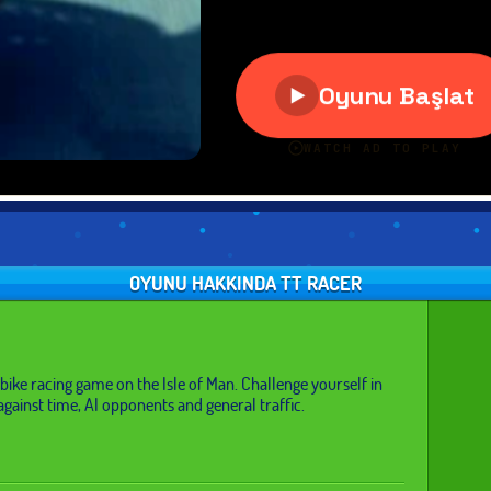
OYUNU HAKKINDA TT RACER
 bike racing game on the Isle of Man. Challenge yourself in
against time, AI opponents and general traffic.